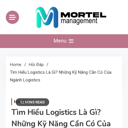
Skip
to
content
mortelmanagement
Website kiến thức tinh hoa mỗi ngày
Menu
Home
Hỏi Đáp
Tìm Hiểu Logistics Là Gì? Những Kỹ Năng Cần Có Của
Ngành Logistics
Hỏi đáp
12 MINS READ
Tìm Hiểu Logistics Là Gì?
Những Kỹ Năng Cần Có Của