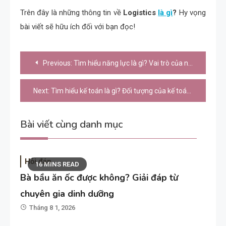
Trên đây là những thông tin về
Logistics
là gì
?
Hy vọng
bài viết sẽ hữu ích đối với bạn đọc!
Điều
Previous:
Tìm hiểu năng lực là gì? Vai trò của năng lực
hướng
bài
Next:
Tìm hiểu kế toán là gì? Đối tượng của kế toán
viết
Bài viết cùng danh mục
Hỏi đáp
16 MINS READ
Bà bầu ăn ốc được không? Giải đáp từ
chuyên gia dinh dưỡng
Tháng 8 1, 2026