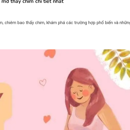
 mơ thấy chim chi tiết nhất
im, chiêm bao thấy chim, khám phá các trường hợp phổ biến và nhữn