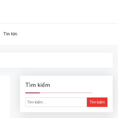
t.com
Tin tức
Tìm kiếm
Tìm
kiếm
cho: