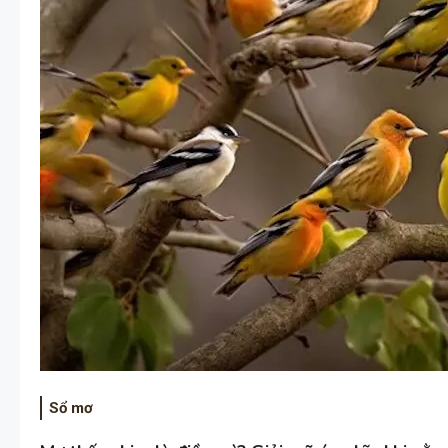
Sổ mơ