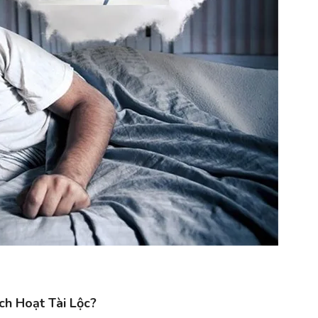
h Hoạt Tài Lộc?