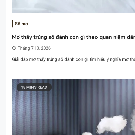
Sổ mơ
Mơ thấy trúng số đánh con gì theo quan niệm dâ
Tháng 7 13, 2026
Giải đáp mơ thấy trúng số đánh con gì, tìm hiểu ý nghĩa mơ th
18 MINS READ