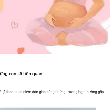
hững con số liên quan
 gì theo quan niệm dân gian cùng những trường hợp thường gặp.