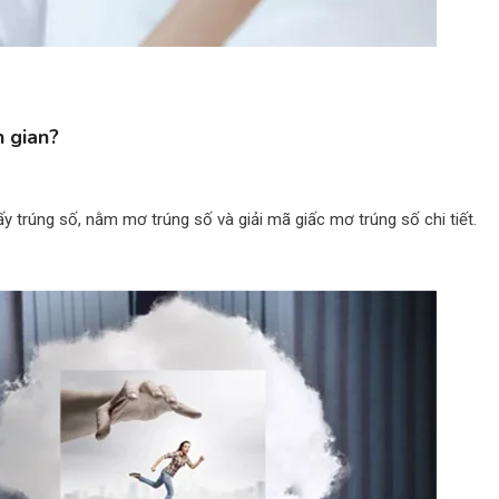
n gian?
ấy trúng số, nằm mơ trúng số và giải mã giấc mơ trúng số chi tiết.