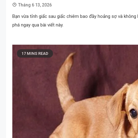
Tháng 6 13, 2026
Bạn vừa tỉnh giấc sau giấc chiêm bao đầy hoảng sợ và không
phá ngay qua bài viết này.
17 MINS READ