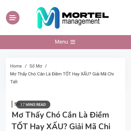
Skip
to
content
mortelmanagement
Website kiến thức tinh hoa mỗi ngày
Menu
Home
Sổ Mơ
Mơ Thấy Chó Cắn Là Điềm TỐT Hay XẤU? Giải Mã Chi
Tiết
Sổ mơ
17 MINS READ
Mơ Thấy Chó Cắn Là Điềm
TỐT Hay XẤU? Giải Mã Chi