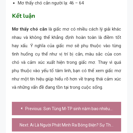
Mơ thấy chó cắn người lạ: 46 – 64
Kết luận
Mơ thấy chó cắn
là giấc mơ có nhiều cách lý giải khác
nhau và không thể khẳng định hoàn toàn là điềm tốt
hay xấu. Ý nghĩa của giấc mơ sẽ phụ thuộc vào từng
tình huống cụ thể như vị trí bị cắn, màu sắc của con
chó và cảm xúc xuất hiện trong giấc mơ. Thay vì quá
phụ thuộc vào yếu tố tâm linh, bạn có thể xem giấc mơ
như một tín hiệu giúp hiểu rõ hơn về trạng thái cảm xúc
và những vấn đề đang tồn tại trong cuộc sống.
Điều
Previous:
Sơn Tùng M-TP sinh năm bao nhiêu? Tiểu sử và sự nghiệp chi tiết
hướng
bài
Next:
Ai Là Người Phát Minh Ra Bóng Điện? Sự Thật Lịch Sử Ít Ai Biết
viết