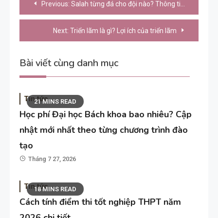
Previous:
Salah từng đá cho đội nào? Thông tin về “Vua” Ai Cập
hướng
bài
Next:
Triển lãm là gì? Lợi ích của triển lãm
viết
Bài viết cùng danh mục
Tin tức
21 MINS READ
Học phí Đại học Bách khoa bao nhiêu? Cập
nhật mới nhất theo từng chương trình đào
tạo
Tháng 7 27, 2026
Tin tức
18 MINS READ
Cách tính điểm thi tốt nghiệp THPT năm
2026 chi tiết