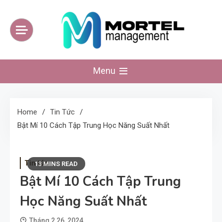
Skip
to
content
mortelmanagement
Website kiến thức tinh hoa mỗi ngày
Menu
Home
Tin Tức
Bật Mí 10 Cách Tập Trung Học Năng Suất Nhất
Tin tức
13 MINS READ
Bật Mí 10 Cách Tập Trung
Học Năng Suất Nhất
Tháng 2 26, 2024