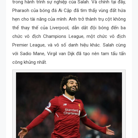
trong hành trình sự nghiệp của Salah. Và chính tại đây,
Pharaoh của bóng đá Ai Cập đã tìm thấy vùng đất hứa
hẹn cho tài năng của mình. Anh trở thành trụ cột không
thể thay thế của Liverpool, dẫn dắt đội bóng đến ba
chức vô địch Champions League, một chức vô địch
Premier League, và vô số danh hiệu khác. Salah cùng
với Sadio Mane, Virgil van Dijk đã tạo nên tam tấu tấn
công khủng nhất.