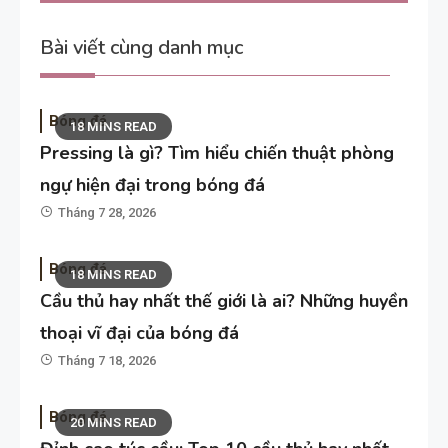
Bài viết cùng danh mục
Bóng đá
18 MINS READ
Pressing là gì? Tìm hiểu chiến thuật phòng
ngự hiện đại trong bóng đá
Tháng 7 28, 2026
Bóng đá
18 MINS READ
Cầu thủ hay nhất thế giới là ai? Những huyền
thoại vĩ đại của bóng đá
Tháng 7 18, 2026
Bóng đá
20 MINS READ