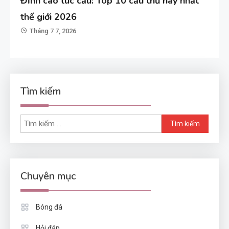
Đỉnh cao túc cầu: Top 10 cầu thủ hay nhất
thế giới 2026
Tháng 7 7, 2026
Tìm kiếm
Tìm
kiếm
cho:
Chuyên mục
Bóng đá
Hỏi đáp