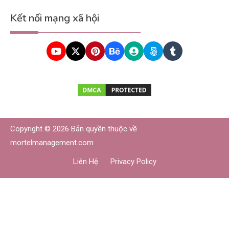
Kết nối mạng xã hội
Copyright © 2026 Bản quyền thuộc về
mortelmanagement.com
Liên Hệ
Privacy Policy