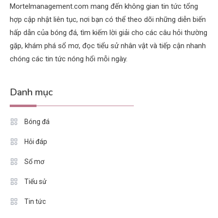
Mortelmanagement.com mang đến không gian tin tức tổng
hợp cập nhật liên tục, nơi bạn có thể theo dõi những diễn biến
hấp dẫn của bóng đá, tìm kiếm lời giải cho các câu hỏi thường
gặp, khám phá sổ mơ, đọc tiểu sử nhân vật và tiếp cận nhanh
chóng các tin tức nóng hổi mỗi ngày.
Danh mục
Bóng đá
Hỏi đáp
Sổ mơ
Tiểu sử
Tin tức