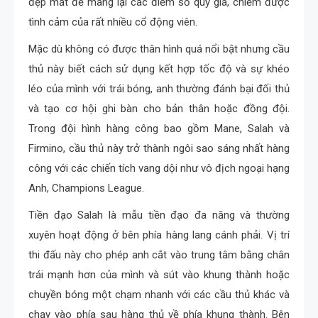
đẹp mắt để mang lại các điểm số quý giá, chiếm được
tình cảm của rất nhiều cổ động viên.
Mặc dù không có được thân hình quá nổi bật nhưng cầu
thủ này biết cách sử dụng kết hợp tốc độ và sự khéo
léo của mình với trái bóng, anh thường đánh bại đối thủ
và tạo cơ hội ghi bàn cho bản thân hoặc đồng đội.
Trong đội hình hàng công bao gồm Mane, Salah và
Firmino, cầu thủ này trở thành ngôi sao sáng nhất hàng
công với các chiến tích vang dội như vô địch ngoại hạng
Anh, Champions League.
Tiền đạo Salah là mẫu tiền đạo đa năng và thường
xuyên hoạt động ở bên phía hàng lang cánh phải. Vị trí
thi đấu này cho phép anh cắt vào trung tâm bằng chân
trái mạnh hơn của mình và sút vào khung thành hoặc
chuyền bóng một chạm nhanh với các cầu thủ khác và
chạy vào phía sau hàng thủ về phía khung thành. Bên