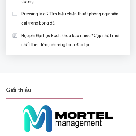
dưỡng
Pressing là gì? Tìm hiểu chiến thuật phòng ngự hiện
đại trong bóng đá
Học phí Đại học Bách khoa bao nhiêu? Cập nhật mới
nhất theo từng chương trình đào tạo
Giới thiệu