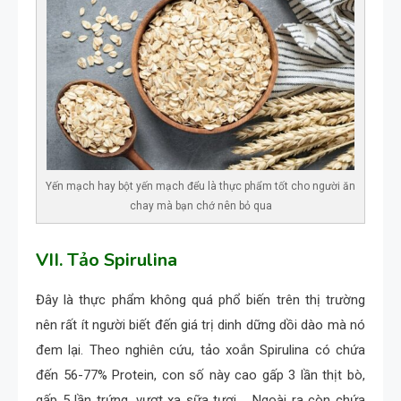
Yến mạch hay bột yến mạch đểu là thực phẩm tốt cho người ăn
chay mà bạn chớ nên bỏ qua
VII. Tảo Spirulina
Đây là thực phẩm không quá phổ biến trên thị trường
nên rất ít người biết đến giá trị dinh dững dồi dào mà nó
đem lại. Theo nghiên cứu, tảo xoắn Spirulina có chứa
đến 56-77% Protein, con số này cao gấp 3 lần thịt bò,
gấp 5 lần trứng, vượt xa sữa tươi,… Ngoài ra còn chứa