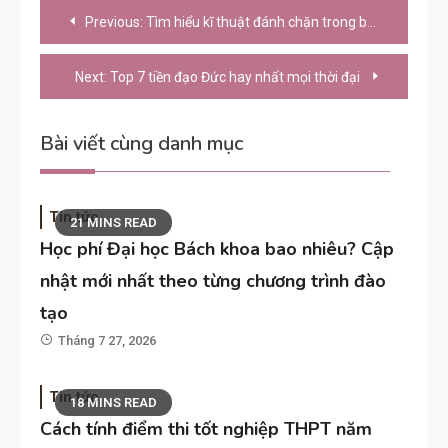
Điều
Previous:
Tìm hiểu kĩ thuật đánh chặn trong bóng đá là gì?
hướng
bài
Next:
Top 7 tiền đạo Đức hay nhất mọi thời đại
viết
Bài viết cùng danh mục
Tin tức
21 MINS READ
Học phí Đại học Bách khoa bao nhiêu? Cập
nhật mới nhất theo từng chương trình đào
tạo
Tháng 7 27, 2026
Tin tức
18 MINS READ
Cách tính điểm thi tốt nghiệp THPT năm