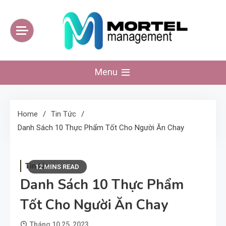
Skip
to
content
mortelmanagement
Website kiến thức tinh hoa mỗi ngày
Menu
Home
Tin Tức
Danh Sách 10 Thực Phẩm Tốt Cho Người Ăn Chay
Tin tức
12 MINS READ
Danh Sách 10 Thực Phẩm
Tốt Cho Người Ăn Chay
Tháng 10 25, 2023