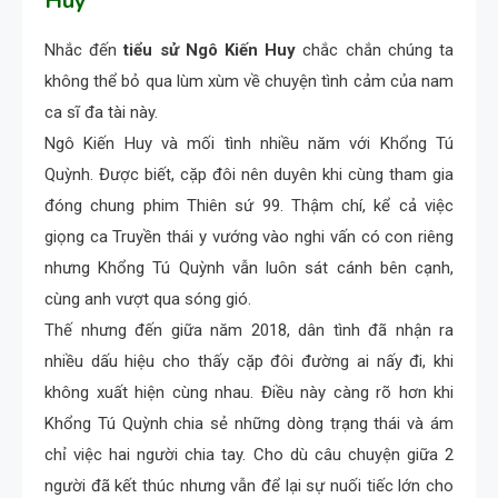
Huy
Nhắc đến
tiểu sử Ngô Kiến Huy
chắc chắn chúng ta
không thể bỏ qua lùm xùm về chuyện tình cảm của nam
ca sĩ đa tài này.
Ngô Kiến Huy và mối tình nhiều năm với Khổng Tú
Quỳnh. Được biết, cặp đôi nên duyên khi cùng tham gia
đóng chung phim Thiên sứ 99. Thậm chí, kể cả việc
giọng ca Truyền thái y vướng vào nghi vấn có con riêng
nhưng Khổng Tú Quỳnh vẫn luôn sát cánh bên cạnh,
cùng anh vượt qua sóng gió.
Thế nhưng đến giữa năm 2018, dân tình đã nhận ra
nhiều dấu hiệu cho thấy cặp đôi đường ai nấy đi, khi
không xuất hiện cùng nhau. Điều này càng rõ hơn khi
Khổng Tú Quỳnh chia sẻ những dòng trạng thái và ám
chỉ việc hai người chia tay. Cho dù câu chuyện giữa 2
người đã kết thúc nhưng vẫn để lại sự nuối tiếc lớn cho