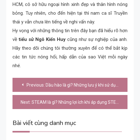
HCM, cô sở hữu ngoại hình xinh đẹp và thân hình nóng
bỏng. Tuy nhiên, cho đến hiện tại thì nam ca sĩ Truyền
thái y vẫn chưa lên tiếng về nghi vấn này.
Hy vọng với những thông tin trên đây bạn đã hiểu rõ hơn
về
tiểu sử Ngô Kiến Huy
cũng như sự nghiệp của anh.
Hãy theo dõi chúng tôi thường xuyên để có thể bắt kịp
các tin tức nóng hổi, hấp dẫn của sao Việt mỗi ngày
nhé.
Điều
Previous:
Dầu hào là gì? Những lưu ý khi sử dụng dầu hào
hướng
bài
Next:
STEAM là gì? Những lợi ích khi áp dụng STEAM trong giảng dạy
viết
Bài viết cùng danh mục