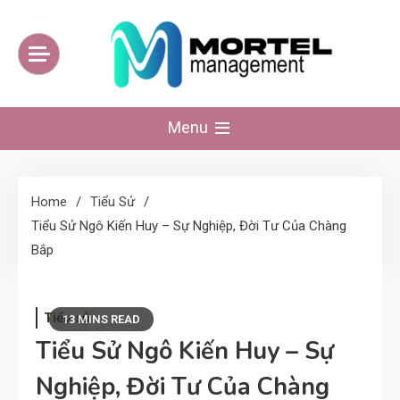
Skip
to
content
mortelmanagement
Website kiến thức tinh hoa mỗi ngày
Menu
Home
Tiểu Sử
Tiểu Sử Ngô Kiến Huy – Sự Nghiệp, Đời Tư Của Chàng
Bắp
Tiểu sử
13 MINS READ
Tiểu Sử Ngô Kiến Huy – Sự
Nghiệp, Đời Tư Của Chàng