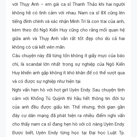
với Thụy Anh – em gái ca sĩ Thanh Thảo khi hai người
không hề có tình cảm với nhau. Nam ca sĩ 8X cũng lên
tiếng đính chính và xác nhận Minh Trí là con trai của anh,
kèm theo đó Ngô Kiến Huy cũng cho rằng mối quan hệ
giữa anh và Thụy Anh vẫn rất tốt đẹp cho dù cả hai
không có cái kết viên mãn.
Câu chuyện này đã từng tốn không ít giấy mực của báo
chí, là scandal lớn nhất trong sự nghiệp của Ngô Kiến
Huy khiến anh gặp không ít khó khăn để có thể vượt qua
và có được sự nghiệp như hiện tại.
Nghi vấn hẹn hò với hot girl Uyên Endy. Sau chuyện tình
cảm với Khổng Tú Quỳnh thì hầu hết thông tin đời tư
của anh đều được giấu kín. Thế nhưng, thời gian gần
đây cư dân mạng đã phát hiện ra nhiều điểm nghi vấn
cho thấy nam ca sĩ đang hẹn hò với cô nàng Uyên Endy.
Được biết, Uyên Endy từng học tại Đại học Luật Tp.