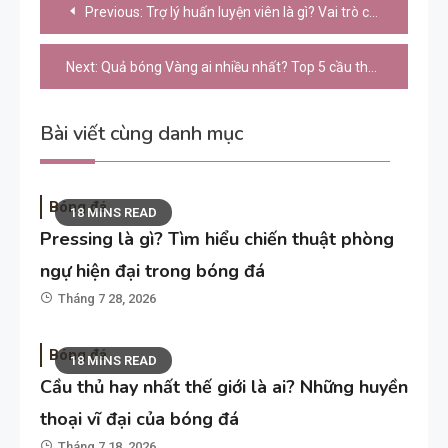
Previous:
Trợ lý huấn luyện viên là gì? Vai trò của trợ lý HLV
hướng
bài
Next:
Quả bóng Vàng ai nhiều nhất? Top 5 cầu thủ đoạt QBV
viết
Bài viết cùng danh mục
Bóng đá
18 MINS READ
Pressing là gì? Tìm hiểu chiến thuật phòng
ngự hiện đại trong bóng đá
Tháng 7 28, 2026
Bóng đá
18 MINS READ
Cầu thủ hay nhất thế giới là ai? Những huyền
thoại vĩ đại của bóng đá
Tháng 7 18, 2026