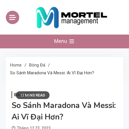
Skip
to
content
mortelmanagement
Website kiến thức tinh hoa mỗi ngày
Menu
Home
Bóng Đá
So Sánh Maradona Và Messi: Ai Vĩ Đại Hơn?
Bóng đá
12 MINS READ
So Sánh Maradona Và Messi:
Ai Vĩ Đại Hơn?
Tháng 12 23, 2023