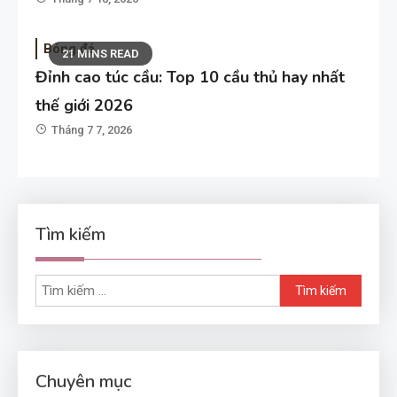
Bóng đá
21 MINS READ
Đỉnh cao túc cầu: Top 10 cầu thủ hay nhất
thế giới 2026
Tháng 7 7, 2026
Tìm kiếm
Tìm
kiếm
cho:
Chuyên mục