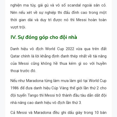
nghiện ma túy, gái gú và vô số scandal ngoài sân cỏ.
Nên nếu xét về sự nghiệp thi đấu đỉnh cao trong một
thời gian dài và duy trì được nó thì Messi hoàn toàn
vượt trội.
IV. Sự đóng góp cho đội nhà
Danh hiệu vô địch World Cup 2022 vừa qua trên đất
Qatar chính là lời khẳng định đanh thép nhất về tài năng
của Messi cũng không hề thua kém gì so với huyền
thoại trước đó.
Nếu như Maradona từng làm mưa làm gió tại World Cup
1986 để đưa danh hiệu Cúp Vàng thế giới lần thứ 2 cho
đội tuyển Tango thì Messi trở thành đầu tàu dẫn dắt đội
nhà nâng cao danh hiệu vô địch lần thứ 3.
Cả Messi và Maradona đều ghi dấu giày trong 10 bàn