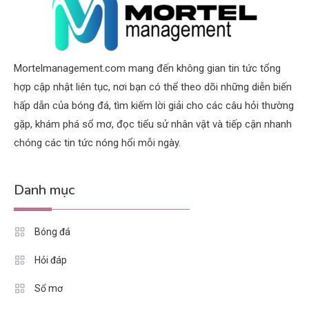
Mortelmanagement.com mang đến không gian tin tức tổng
hợp cập nhật liên tục, nơi bạn có thể theo dõi những diễn biến
hấp dẫn của bóng đá, tìm kiếm lời giải cho các câu hỏi thường
gặp, khám phá sổ mơ, đọc tiểu sử nhân vật và tiếp cận nhanh
chóng các tin tức nóng hổi mỗi ngày.
Danh mục
Bóng đá
Hỏi đáp
Sổ mơ