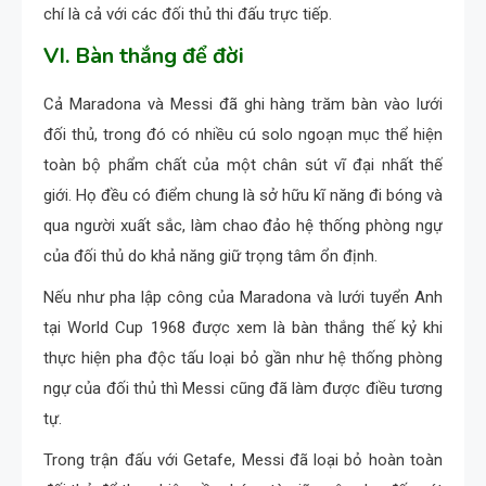
chí là cả với các đối thủ thi đấu trực tiếp.
VI. Bàn thắng để đời
Cả Maradona và Messi đã ghi hàng trăm bàn vào lưới
đối thủ, trong đó có nhiều cú solo ngoạn mục thể hiện
toàn bộ phẩm chất của một chân sút vĩ đại nhất thế
giới. Họ đều có điểm chung là sở hữu kĩ năng đi bóng và
qua người xuất sắc, làm chao đảo hệ thống phòng ngự
của đối thủ do khả năng giữ trọng tâm ổn định.
Nếu như pha lập công của Maradona và lưới tuyển Anh
tại World Cup 1968 được xem là bàn thắng thế kỷ khi
thực hiện pha độc tấu loại bỏ gần như hệ thống phòng
ngự của đối thủ thì Messi cũng đã làm được điều tương
tự.
Trong trận đấu với Getafe, Messi đã loại bỏ hoàn toàn