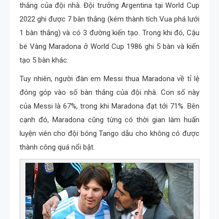
thắng của đội nhà. Đội trưởng Argentina tại World Cup
2022 ghi được 7 bàn thắng (kém thành tích Vua phá lưới
1 bàn thắng) và có 3 đường kiến tạo. Trong khi đó, Cậu
bé Vàng Maradona ở World Cup 1986 ghi 5 bàn và kiến
tạo 5 bàn khác.
Tuy nhiên, người đàn em Messi thua Maradona về tỉ lệ
đóng góp vào số bàn thắng của đội nhà. Con số này
của Messi là 67%, trong khi Maradona đạt tới 71%. Bên
cạnh đó, Maradona cũng từng có thời gian làm huấn
luyện viên cho đội bóng Tango dẫu cho không có được
thành công quá nổi bật.