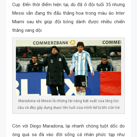
Cup. Đến thời điểm hiện tại, dù đã ở đội tuổi 35 nhưng
Messi vẫn đang thi đấu thăng hoa trong màu áo Inter
Miami sau khi giúp đội bóng dành được nhiều chiến
thắng vang dội.
Maradona và Messi là những tài năng kiệt xuất của làng túc
cầu và đều gây dựng được tên tuổi của mình kể từ khi còn trẻ
Còn với Diego Maradona, l
ại nhanh chóng tuột dốc do
ông quá sa đà vào đời sống cá nhân phức tạp như