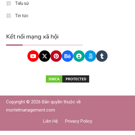
Tiểu sử
Tin tức
Kết nối mạng xã hội
Copyright © 2026 Bản quyền thuộc về
mortelmanagement.com
Liên Hệ
Privacy Policy