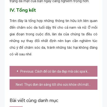
trạng da mặt của bạn ngày càng nghiêm trọng hơn.
IV. Tổng kết
Trên đây là tổng hợp những thông tin hữu ích liên quan
đến chăm sóc da tuổi dậy thì cho cả nam và nữ. Ở mỗi
giai đoạn trong cuộc đời, làn da của chúng ta đều có
những sự thay đổi nhất định nên bạn cần nghiêm túc
chú ý để chăm sóc da, tránh những tác hại không đáng
có về sau nhé.
Điều
Previous:
Cách để có làn da đẹp mà các spa không muốn nói cho bạn biết
hướng
bài
Next:
Thực đơn ăn sáng tốt cho sức khỏe chỉ mất 5 phút chuẩn bị
viết
Bài viết cùng danh mục