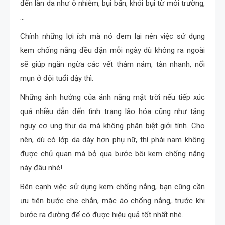
đến làn da như ô nhiễm, bụi bẩn, khói bụi từ môi trường,
…
Chính những lợi ích mà nó đem lại nên việc sử dụng
kem chống nắng đều đặn mỗi ngày dù không ra ngoài
sẽ giúp ngăn ngừa các vết thâm nám, tàn nhanh, nổi
mụn ở đội tuổi dậy thì.
Những ảnh hưởng của ánh nắng mặt trời nếu tiếp xúc
quá nhiều dẫn đến tình trạng lão hóa cũng như tăng
nguy cơ ung thư da mà không phân biệt giới tính. Cho
nên, dù có lớp da dày hơn phụ nữ, thì phái nam không
được chủ quan mà bỏ qua bước bôi kem chống nắng
này đâu nhé!
Bên cạnh việc sử dụng kem chống nắng, bạn cũng cần
ưu tiên bước che chắn, mặc áo chống nắng,..trước khi
bước ra đường để có được hiệu quả tốt nhất nhé.