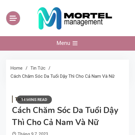
Skip
to
content
mortelmanagement
Website kiến thức tinh hoa mỗi ngày
Menu
Home
Tin Tức
Cách Chăm Sóc Da Tuổi Dậy Thì Cho Cả Nam Và Nữ
Tin tức
14 MINS READ
Cách Chăm Sóc Da Tuổi Dậy
Thì Cho Cả Nam Và Nữ
Tháng 9 7, 2023